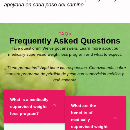
apoyarla en cada paso del camino.
FAQs
Frequently Asked Questions
Have questions? We’ve got answers. Learn more about our
medically supervised weight loss program and what to expect.
¿Tiene preguntas? Aquí tiene las respuestas. Conozca más sobre
nuestro programa de pérdida de peso con supervisión médica y
qué esperar.
What is a medically
What are the
supervised weight
benefits of
loss program?
medically
supervised weight