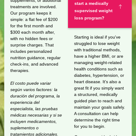
supplements, or additional
start a medically
treatments are involved.
supervised weight
Our program keeps it
loss program?
simple: a flat fee of $200
for the first month and
$300 each month after,
Starting is ideal if you've
with no hidden fees or
struggled to lose weight
surprise charges. That
with traditional methods,
includes personalized
have a higher BMI, or are
nutrition guidance, regular
managing weight-related
check-ins, and advanced
health conditions such as
therapies.
diabetes, hypertension, or
heart disease. It's also a
El costo puede variar
great fit if you simply want
según varios factores: la
a structured, medically
duración del programa, la
guided plan to reach and
experiencia del
maintain your goals safely.
especialista, las pruebas
A consultation can help
médicas necesarias y si se
determine the right time
incluyen medicamentos,
for you to begin.
suplementos o
tratamientos adicionales.