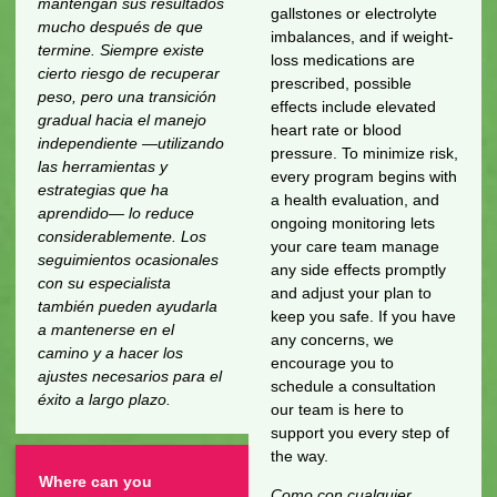
mantengan sus resultados
gallstones or electrolyte
mucho después de que
imbalances, and if weight-
termine. Siempre existe
loss medications are
cierto riesgo de recuperar
prescribed, possible
peso, pero una transición
effects include elevated
gradual hacia el manejo
heart rate or blood
independiente —utilizando
pressure. To minimize risk,
las herramientas y
every program begins with
estrategias que ha
a health evaluation, and
aprendido— lo reduce
ongoing monitoring lets
considerablemente. Los
your care team manage
seguimientos ocasionales
any side effects promptly
con su especialista
and adjust your plan to
también pueden ayudarla
keep you safe. If you have
a mantenerse en el
any concerns, we
camino y a hacer los
encourage you to
ajustes necesarios para el
schedule a consultation
éxito a largo plazo.
our team is here to
support you every step of
the way.
Where can you
Como con cualquier