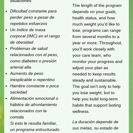
situaciones:
The length of the program
Dificultad constante para
depends on your goals,
perder peso a pesar de
health status, and how
repetidos esfuerzos
much weight you'd like to
Un índice de masa
lose, programs can range
corporal (IMC) en el rango
from several months to a
de obesidad
year or more. Throughout,
Problemas de salud
you'll work closely with
relacionados con el peso,
your care team, who
como diabetes o presión
monitor your progress and
arterial alta
adjust your plan as
Aumento de peso
needed to keep results
inexplicable o repentino
steady and sustainable.
Hambre constante o poca
The goal isn't only to help
saciedad
you lose weight, but to
Alimentación emocional o
help you build long-term
hábitos de afrontamiento
habits that support lasting
relacionados con la
wellness.
comida
La duración depende de
Si esto le resulta familiar,
sus metas, su estado de
un programa estructurado