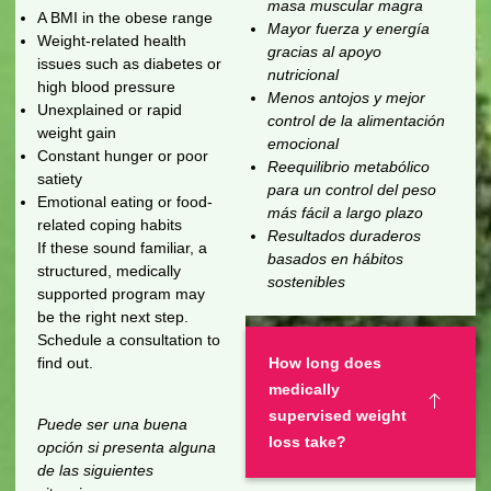
masa muscular magra
A BMI in the obese range
Mayor fuerza y energía
Weight-related health
gracias al apoyo
issues such as diabetes or
nutricional
high blood pressure
Menos antojos y mejor
Unexplained or rapid
control de la alimentación
weight gain
emocional
Constant hunger or poor
Reequilibrio metabólico
satiety
para un control del peso
Emotional eating or food-
más fácil a largo plazo
related coping habits
Resultados duraderos
If these sound familiar, a
basados en hábitos
structured, medically
sostenibles
supported program may
be the right next step.
Schedule a consultation to
find out.
How long does
medically
supervised weight
Puede ser una buena
loss take?
opción si presenta alguna
de las siguientes